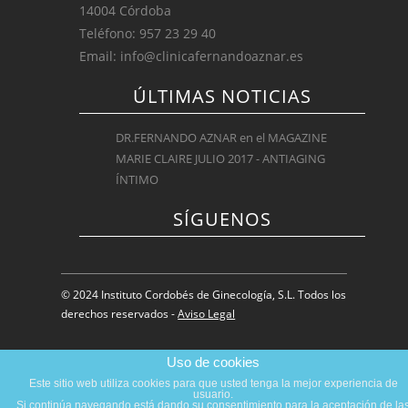
14004 Córdoba
Teléfono: 957 23 29 40
Email: info@clinicafernandoaznar.es
ÚLTIMAS NOTICIAS
DR.FERNANDO AZNAR en el MAGAZINE
MARIE CLAIRE JULIO 2017 - ANTIAGING
ÍNTIMO
SÍGUENOS
© 2024 Instituto Cordobés de Ginecología, S.L. Todos los
derechos reservados -
Aviso Legal
Inicio
|
Dr. Fernando Aznar
|
Clínicas
|
Uso de cookies
Este sitio web utiliza cookies para que usted tenga la mejor experiencia de
Tratamientos
|
Blog
|
Contacto
usuario.
Si continúa navegando está dando su consentimiento para la aceptación de la